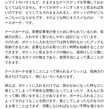
ンライトやハサミなど、さまざまなナースグッズを常備しておか
なくてはなりません。すべてがポケットにすっきりと収まれば良
いのですが、どうしてもそのまま入れると、ポケットの中がごち
ゃごちゃになりがちです。そのような時にオススメなのが、「ナ
ースポーチ」です。
ナースポーチは、医療従事者が使うために作られているため、収
納力が高く、入れやすく取り出しやすい設計になっています。
そのため、ポケットに入れるだけでは持ち切れなかったグッズも
収納できるため、必要なものを取りに行く時間を短縮することが
できます。ポケットに収まるサイズの物から、肩掛けしたり腰に
巻いて使えるサイズの物まであり、使用方法によって選ぶことが
できます。
ナースポーチを使うことによって得られるメリットは、収納力の
高さだけではなく、他にもいろいろあります。
例えば、ポケットに入れるだけでは、前かがみになった時などに
落としてしまって不衛生な状態になってしまったり、太ももに当
たって痛い思いをすることがありますが、ポーチに入れることに
よってそのようなことを防げます。落としてしまったものをその
まま使うことはできず、消毒しなければならない手間を省けるの